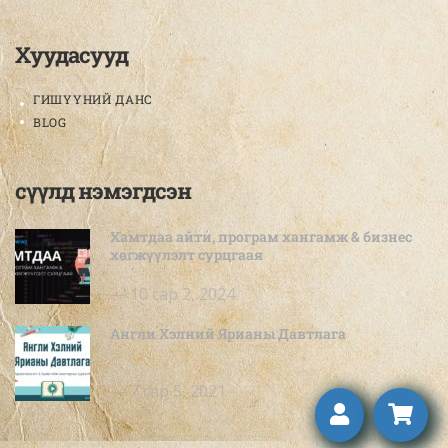
Хуудасууд
ГИШҮҮНИЙ ДАНС
BLOG
сүүлд нэмэгдсэн
Хамтдаа айти, програм хангамж & бизнес
хөгжүүлэлт сурцгаая
10 сар 2, 2024
Англи Хэлний Ярианы Давтлага
7 сар 5, 2021