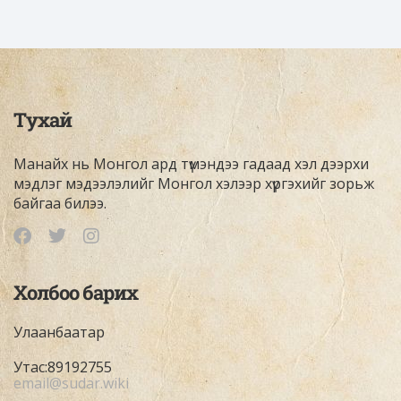
Тухай
Манайх нь Монгол ард түмэндээ гадаад хэл дээрхи
мэдлэг мэдээлэлийг Монгол хэлээр хүргэхийг зорьж
байгаа билээ.
Холбоо барих
Улаанбаатар
Утас:89192755
email@sudar.wiki