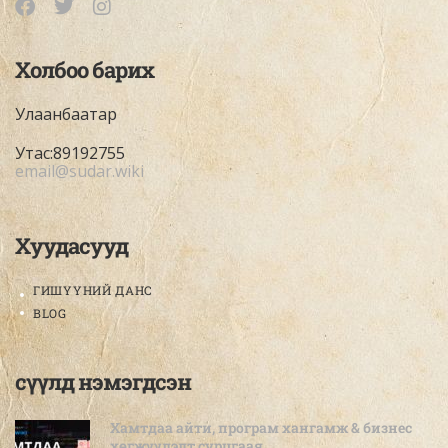
Холбоо барих
Улаанбаатар
Утас:89192755
email@sudar.wiki
Хуудасууд
ГИШҮҮНИЙ ДАНС
BLOG
сүүлд нэмэгдсэн
Хамтдаа айти, програм хангамж & бизнес
хөгжүүлэлт сурцгаая