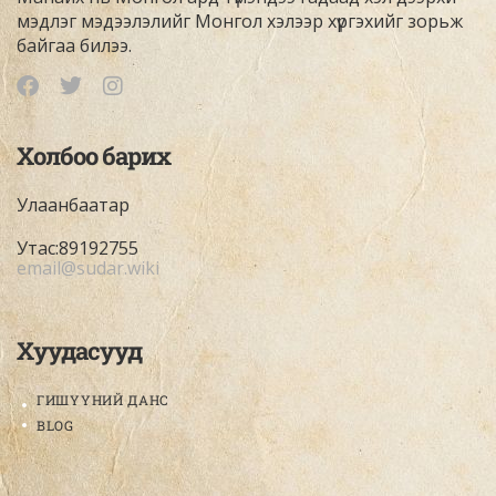
мэдлэг мэдээлэлийг Монгол хэлээр хүргэхийг зорьж
байгаа билээ.
Холбоо барих
Улаанбаатар
Утас:89192755
email@sudar.wiki
Хуудасууд
ГИШҮҮНИЙ ДАНС
BLOG