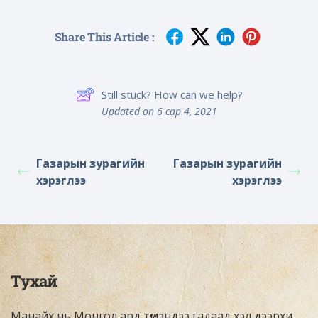
Share This Article :
Still stuck? How can we help?
Updated on 6 сар 4, 2021
Газарын зурагийн
Газарын зурагийн
хэрэглээ
хэрэглээ
Тухай
Манайх нь Монгол ард түмэндээ гадаад хэл дээрхи