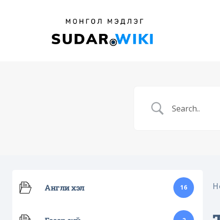
H
Англи хэл
16