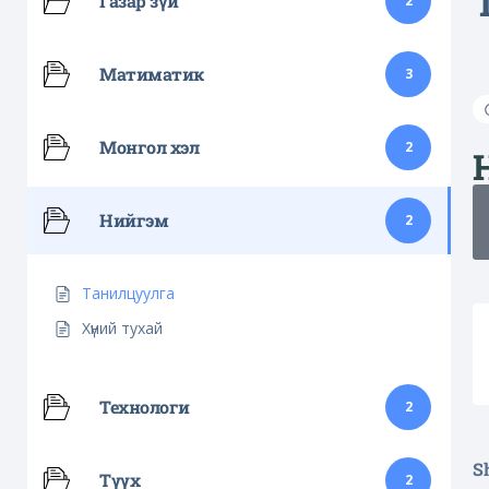
Газар зүй
2
Матиматик
3
Монгол хэл
2
Нийгэм
2
Танилцуулга
Хүний тухай
Технологи
2
Sh
Түүх
2