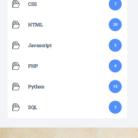
CSS
7
HTML
20
Javascript
5
PHP
6
Python
10
SQL
5