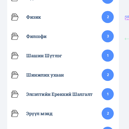
Физик
2
Филсофи
3
Шашин Шүтлэг
1
Шинжлих ухаан
2
Элсэлтийн Ерөнхий Шалгалт
1
Эрүүл мэнд
2