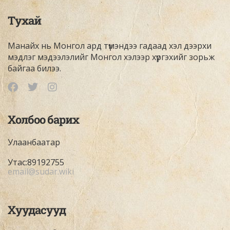
Тухай
Манайх нь Монгол ард түмэндээ гадаад хэл дээрхи
мэдлэг мэдээлэлийг Монгол хэлээр хүргэхийг зорьж
байгаа билээ.
Холбоо барих
Улаанбаатар
Утас:89192755
email@sudar.wiki
Хуудасууд